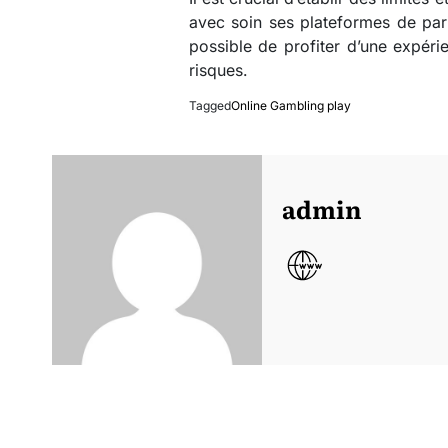
avec soin ses plateformes de pari
possible de profiter d’une expéri
risques.
Tagged
Online Gambling play
admin