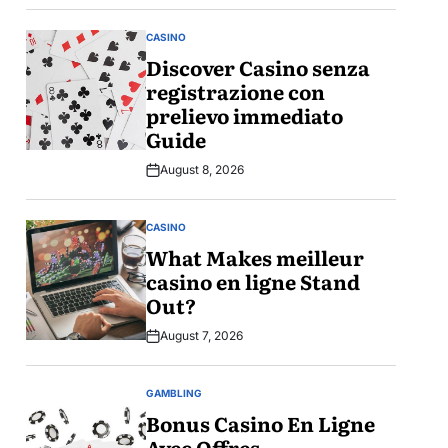
Date
CASINO
POSTED
IN
Discover Casino senza
registrazione con
prelievo immediato
Guide
August 8, 2026
Post
Date
CASINO
POSTED
IN
What Makes meilleur
casino en ligne Stand
Out?
August 7, 2026
Post
Date
GAMBLING
POSTED
IN
Bonus Casino En Ligne
Avec Offres