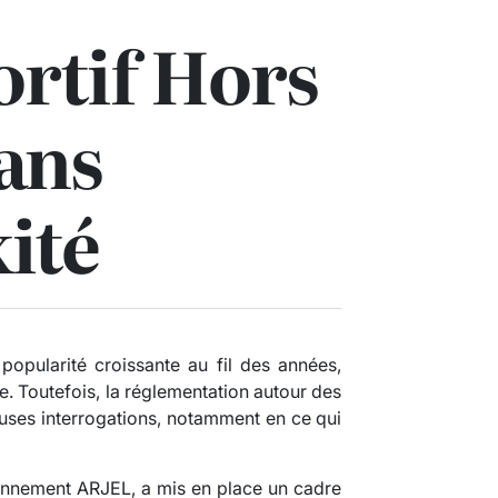
ortif Hors
ans
ité
popularité croissante au fil des années,
ge. Toutefois, la réglementation autour des
euses interrogations, notamment en ce qui
ciennement ARJEL, a mis en place un cadre