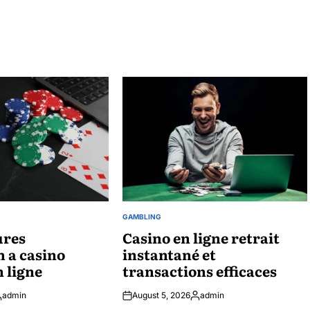
GAMBLING
POSTED
ures
IN
Casino en ligne retrait
h a casino
instantané et
n ligne
transactions efficaces
admin
August 5, 2026
admin
osted
Posted