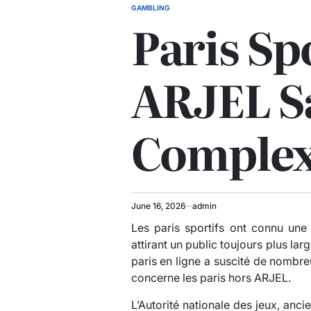
GAMBLING
POSTED
Paris Sp
IN
ARJEL S
Complex
June 16, 2026
admin
Les paris sportifs ont connu une 
attirant un public toujours plus lar
paris en ligne a suscité de nombr
concerne les paris hors ARJEL.
L’Autorité nationale des jeux, an