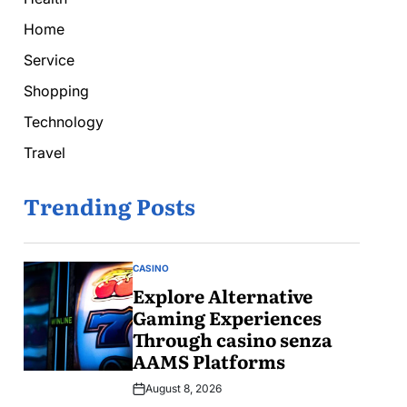
Home
Service
Shopping
Technology
Travel
Trending Posts
CASINO
POSTED
IN
Explore Alternative
Gaming Experiences
Through casino senza
AAMS Platforms
August 8, 2026
Post