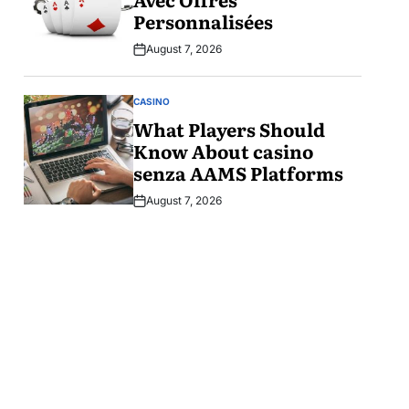
Personnalisées
August 7, 2026
Post
Date
CASINO
POSTED
IN
What Players Should
Know About casino
senza AAMS Platforms
August 7, 2026
Post
Date