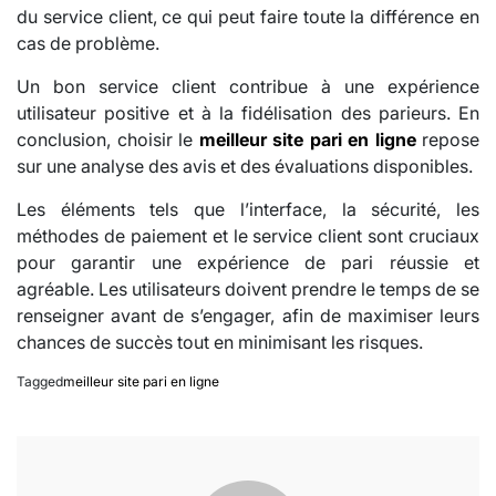
du service client, ce qui peut faire toute la différence en
cas de problème.
Un bon service client contribue à une expérience
utilisateur positive et à la fidélisation des parieurs. En
conclusion, choisir le
meilleur site pari en ligne
repose
sur une analyse des avis et des évaluations disponibles.
Les éléments tels que l’interface, la sécurité, les
méthodes de paiement et le service client sont cruciaux
pour garantir une expérience de pari réussie et
agréable. Les utilisateurs doivent prendre le temps de se
renseigner avant de s’engager, afin de maximiser leurs
chances de succès tout en minimisant les risques.
Tagged
meilleur site pari en ligne