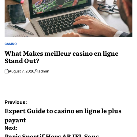
CASINO
POSTED
IN
What Makes meilleur casino en ligne
Stand Out?
August 7, 2026
admin
Posted
by
Post
Previous:
navigation
Expert Guide to casino en ligne le plus
payant
Next:
Paris Sportif Hors ARJEL Sans