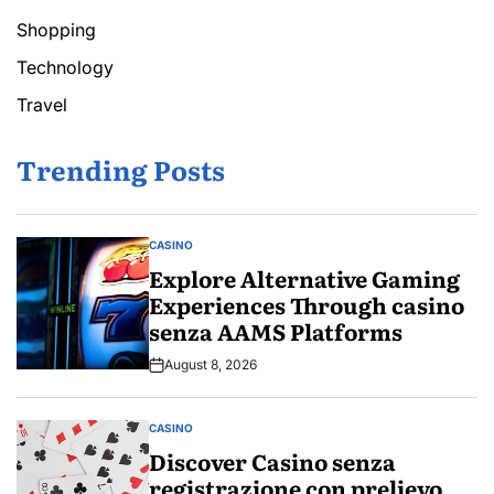
Shopping
Technology
Travel
Trending Posts
CASINO
POSTED
IN
Explore Alternative Gaming
Experiences Through casino
senza AAMS Platforms
August 8, 2026
Post
Date
CASINO
POSTED
IN
Discover Casino senza
registrazione con prelievo