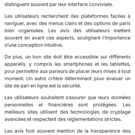
distinguent souvent par leur interface conviviale.
Les utilisateurs recherchent des plateformes faciles à
naviguer, avec des menus clairs et des options de paris
bien organisées. Les avis des utilisateurs mettent
souvent en avant ces aspects, soulignant l’importance
d’une conception intuitive.
De plus, un bon site doit être accessible sur différents
appareils, y compris les smartphones et les tablettes,
pour permettre aux parieurs de placer leurs mises à tout
moment. Un autre critère déterminant pour évaluer un
site de pari en ligne est la sécurité.
Les utilisateurs souhaitent s’assurer que leurs données
personnelles et financières sont protégées. Les
meilleurs sites utilisent des technologies de cryptage
avancées et respectent des réglementations strictes.
Les avis font souvent mention de la transparence des