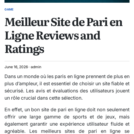
GAME
POSTED
Meilleur Site de Pari en
IN
Ligne Reviews and
Ratings
June 16, 2026
admin
Dans un monde où les paris en ligne prennent de plus en
plus d’ampleur, il est essentiel de choisir un site fiable et
sécurisé. Les avis et évaluations des utilisateurs jouent
un rôle crucial dans cette sélection.
En effet, un bon site de pari en ligne doit non seulement
offrir une large gamme de sports et de jeux, mais
également garantir une expérience utilisateur fluide et
agréable. Les meilleurs sites de pari en ligne se