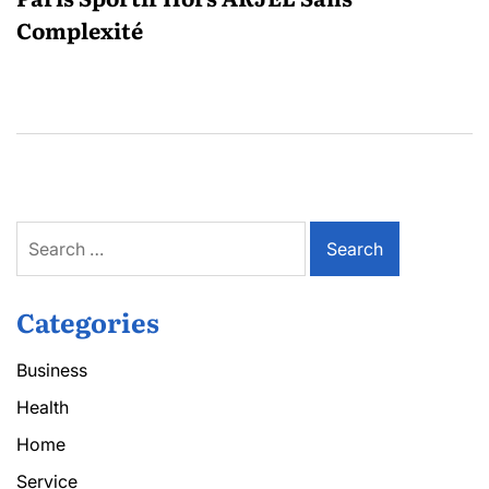
Complexité
Search
for:
Categories
Business
Health
Home
Service