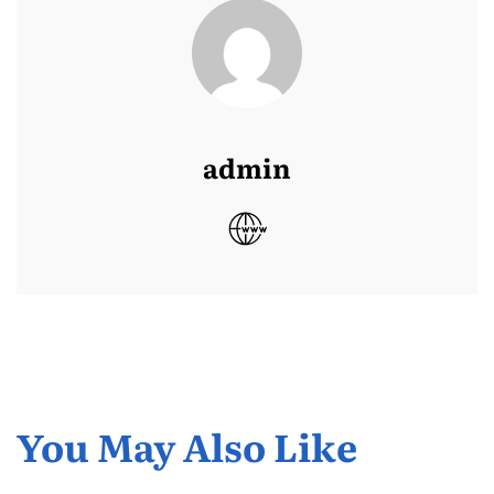
admin
You May Also Like