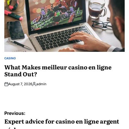
CASINO
POSTED
IN
What Makes meilleur casino en ligne
Stand Out?
August 7, 2026
admin
Posted
by
Post
Previous:
navigation
Expert advice for casino en ligne argent