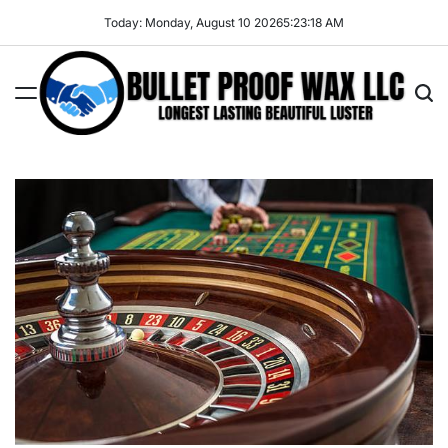
Skip
Today: Monday, August 10 2026
5
:
23
:
18
AM
to
content
Bullet
Proof
Wax
LLC