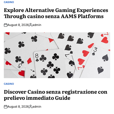
CASINO
POSTED
IN
Explore Alternative Gaming Experiences
Through casino senza AAMS Platforms
August 8, 2026
admin
Posted
by
CASINO
POSTED
IN
Discover Casino senza registrazione con
prelievo immediato Guide
August 8, 2026
admin
Posted
by