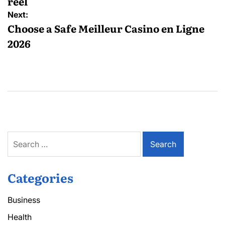
réel
Next:
Choose a Safe Meilleur Casino en Ligne
2026
Search
for:
Categories
Business
Health