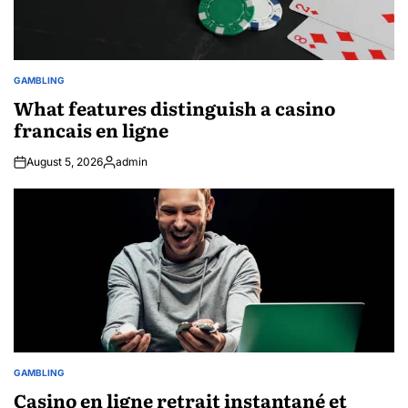
GAMBLING
POSTED
IN
What features distinguish a casino
francais en ligne
August 5, 2026
admin
Posted
by
GAMBLING
POSTED
IN
Casino en ligne retrait instantané et