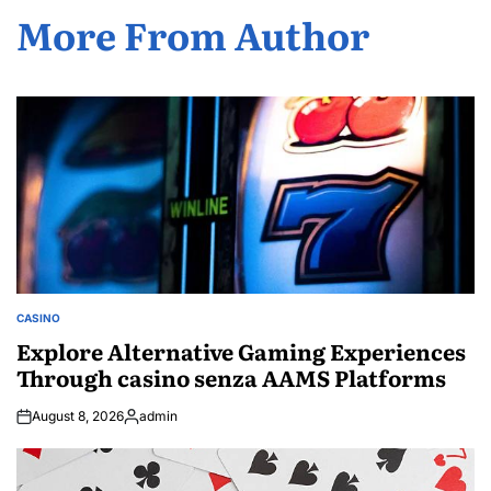
More From Author
CASINO
POSTED
IN
Explore Alternative Gaming Experiences
Through casino senza AAMS Platforms
August 8, 2026
admin
Posted
by