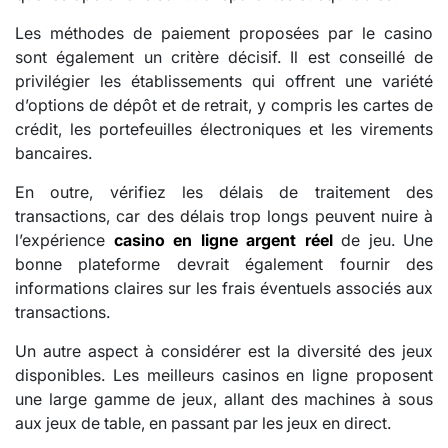
Les méthodes de paiement proposées par le casino
sont également un critère décisif. Il est conseillé de
privilégier les établissements qui offrent une variété
d’options de dépôt et de retrait, y compris les cartes de
crédit, les portefeuilles électroniques et les virements
bancaires.
En outre, vérifiez les délais de traitement des
transactions, car des délais trop longs peuvent nuire à
l’expérience
casino en ligne argent réel
de jeu. Une
bonne plateforme devrait également fournir des
informations claires sur les frais éventuels associés aux
transactions.
Un autre aspect à considérer est la diversité des jeux
disponibles. Les meilleurs casinos en ligne proposent
une large gamme de jeux, allant des machines à sous
aux jeux de table, en passant par les jeux en direct.