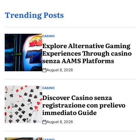
Trending Posts
CASINO
POSTED
IN
Explore Alternative Gaming
Experiences Through casino
senza AAMS Platforms
August 8, 2026
Post
Date
CASINO
POSTED
IN
Discover Casino senza
registrazione con prelievo
immediato Guide
August 8, 2026
Post
Date
CASINO