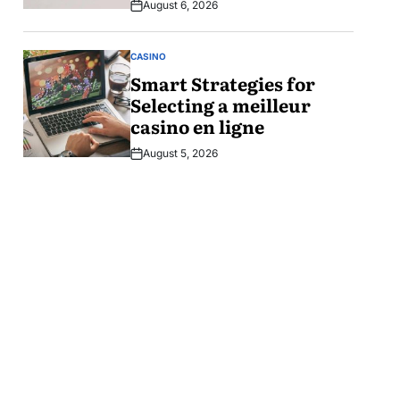
August 6, 2026
Post
Date
CASINO
POSTED
IN
Smart Strategies for
Selecting a meilleur
casino en ligne
August 5, 2026
Post
Date