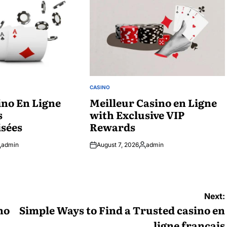
CASINO
POSTED
no En Ligne
IN
Meilleur Casino en Ligne
s
with Exclusive VIP
sées
Rewards
admin
August 7, 2026
admin
sted
Posted
y
by
Next:
no
Simple Ways to Find a Trusted casino en
ligne francais