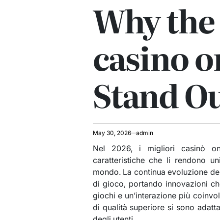
Why the 
IN
casino o
Stand Ou
May 30, 2026
admin
Nel 2026, i migliori casinò on
caratteristiche che li rendono uni
mondo. La continua evoluzione del
di gioco, portando innovazioni ch
giochi e un’interazione più coinvol
di qualità superiore si sono adatta
degli utenti.