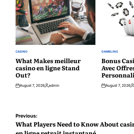
CASINO
GAMBLING
POSTED
POSTED
IN
What Makes meilleur
IN
Bonus Casi
casino en ligne Stand
Avec Offre
Out?
Personnali
August 7, 2026
admin
August 7, 2026
Posted
Po
by
b
Post
Previous:
navigation
What Players Need to Know About casi
en ligne retrait instantané