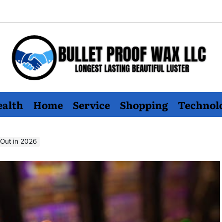
Bullet
alth
Home
Service
Shopping
Technol
Proof
Wax
LLC
 Out in 2026