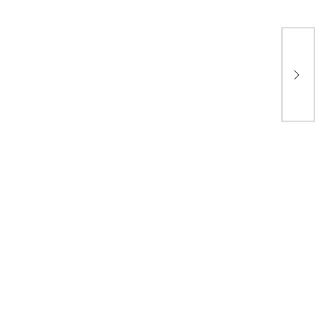
Si
Tru
fr