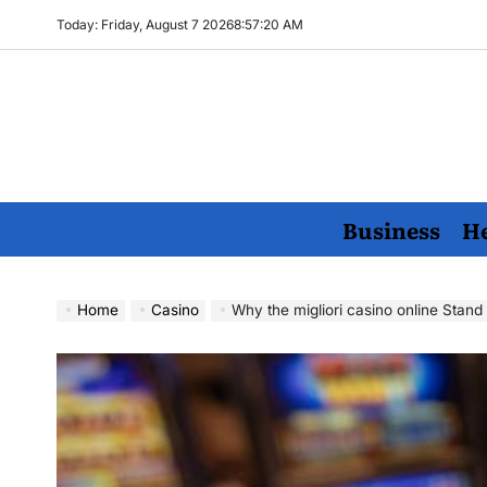
Skip
Today: Friday, August 7 2026
8
:
57
:
21
AM
to
content
Business
He
Home
Casino
Why the migliori casino online Stand