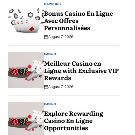
GAMBLING
POSTED
IN
Bonus Casino En Ligne
Avec Offres
Personnalisées
August 7, 2026
Post
Date
CASINO
POSTED
IN
Meilleur Casino en
Ligne with Exclusive VIP
Rewards
August 7, 2026
Post
Date
CASINO
POSTED
IN
Explore Rewarding
Casino En Ligne
Opportunities