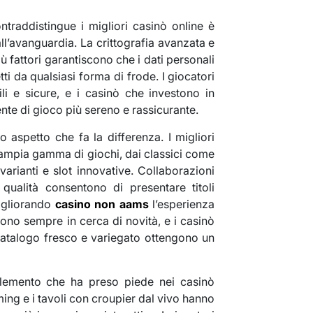
traddistingue i migliori casinò online è
all’avanguardia. La crittografia avanzata e
ù fattori garantiscono che i dati personali
tti da qualsiasi forma di frode. I giocatori
li e sicure, e i casinò che investono in
te di gioco più sereno e rassicurante.
tro aspetto che fa la differenza. I migliori
’ampia gamma di giochi, dai classici come
varianti e slot innovative. Collaborazioni
 qualità consentono di presentare titoli
migliorando
casino non aams
l’esperienza
sono sempre in cerca di novità, e i casinò
catalogo fresco e variegato ottengono un
 elemento che ha preso piede nei casinò
aming e i tavoli con croupier dal vivo hanno