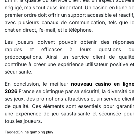
Enfin, la qualité du service client est un aspect souvent
négligé, mais tout aussi important. Un casino en ligne de
premier ordre doit offrir un support accessible et réactif,
avec plusieurs canaux de communication, tels que le
chat en direct, l’e-mail, et le téléphone.
Les joueurs doivent pouvoir obtenir des réponses
rapides et efficaces à leurs questions ou
préoccupations. Ainsi, un service client de qualité
contribue à créer une expérience utilisateur positive et
sécurisante.
En conclusion, le meilleur
nouveau casino en ligne
2026
France se distingue par sa sécurité, la diversité de
ses jeux, des promotions attractives et un service client
de qualité. Ces éléments sont essentiels pour garantir
une expérience de jeu satisfaisante et sécurisée pour
tous les joueurs.
Tagged
Online gambing play