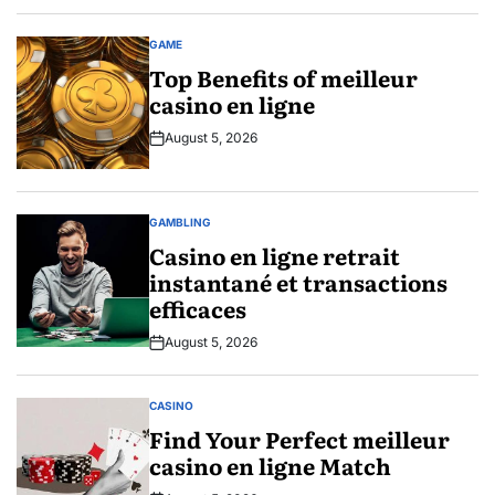
GAME
POSTED
IN
Top Benefits of meilleur
casino en ligne
August 5, 2026
Post
Date
GAMBLING
POSTED
IN
Casino en ligne retrait
instantané et transactions
efficaces
August 5, 2026
Post
Date
CASINO
POSTED
IN
Find Your Perfect meilleur
casino en ligne Match