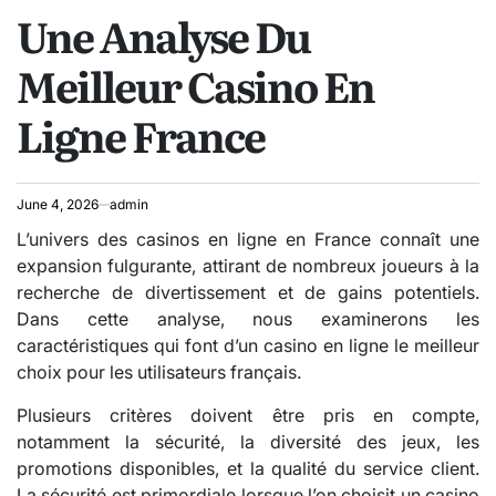
Une Analyse Du
IN
Meilleur Casino En
Ligne France
June 4, 2026
admin
L’univers des casinos en ligne en France connaît une
expansion fulgurante, attirant de nombreux joueurs à la
recherche de divertissement et de gains potentiels.
Dans cette analyse, nous examinerons les
caractéristiques qui font d’un casino en ligne le meilleur
choix pour les utilisateurs français.
Plusieurs critères doivent être pris en compte,
notamment la sécurité, la diversité des jeux, les
promotions disponibles, et la qualité du service client.
La sécurité est primordiale lorsque l’on choisit un casino