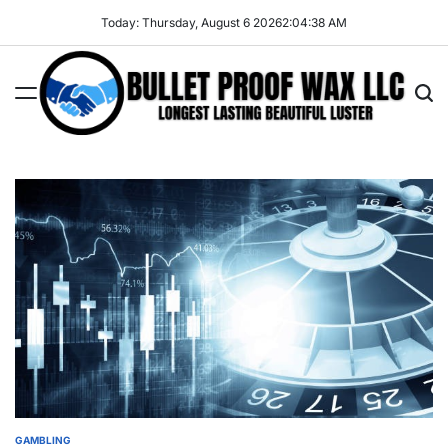
Skip
Today: Thursday, August 6 2026
2
:
04
:
38
AM
to
content
Bullet
Proof
Wax
LLC
GAMBLING
POSTED