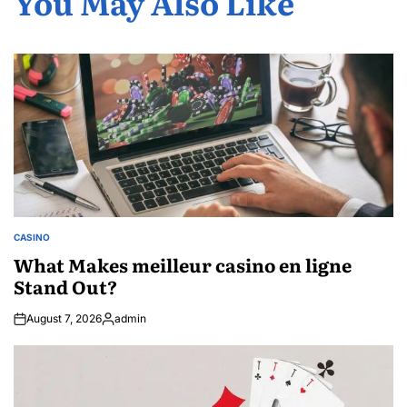
You May Also Like
CASINO
POSTED
IN
What Makes meilleur casino en ligne
Stand Out?
August 7, 2026
admin
Posted
by