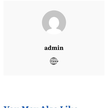
admin