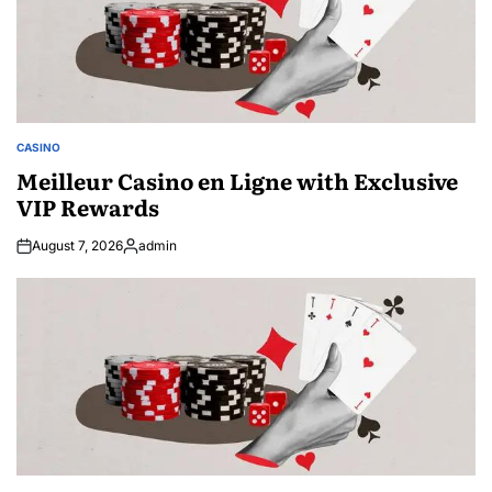
CASINO
POSTED
IN
Meilleur Casino en Ligne with Exclusive
VIP Rewards
August 7, 2026
admin
Posted
by