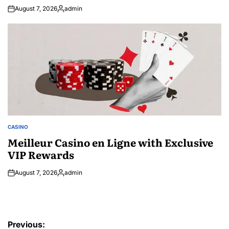
August 7, 2026
admin
Posted
by
CASINO
POSTED
IN
Meilleur Casino en Ligne with Exclusive
VIP Rewards
August 7, 2026
admin
Posted
by
Post
Previous: