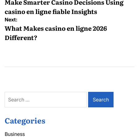
navigation
Make Smarter Casino Decisions Using
casino en ligne fiable Insights
Next:
What Makes casino en ligne 2026
Different?
Search
for:
Categories
Business