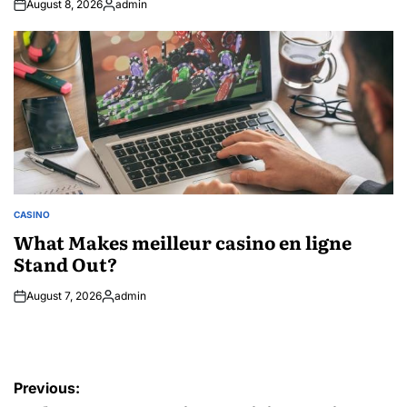
August 8, 2026
admin
Posted
by
CASINO
POSTED
IN
What Makes meilleur casino en ligne
Stand Out?
August 7, 2026
admin
Posted
by
Post
Previous: