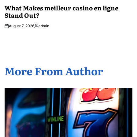
POSTED
IN
What Makes meilleur casino en ligne
Stand Out?
August 7, 2026
admin
Posted
by
More From Author