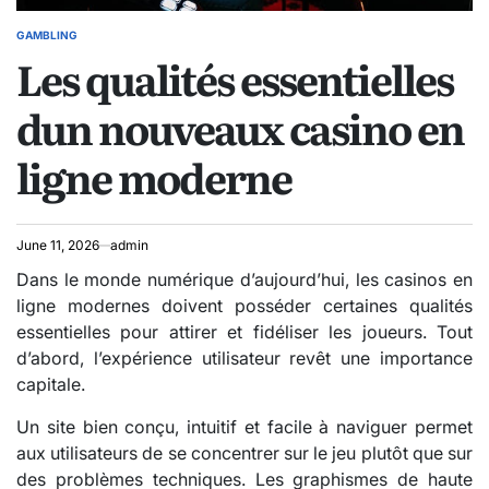
GAMBLING
POSTED
Les qualités essentielles
IN
dun nouveaux casino en
ligne moderne
June 11, 2026
admin
Dans le monde numérique d’aujourd’hui, les casinos en
ligne modernes doivent posséder certaines qualités
essentielles pour attirer et fidéliser les joueurs. Tout
d’abord, l’expérience utilisateur revêt une importance
capitale.
Un site bien conçu, intuitif et facile à naviguer permet
aux utilisateurs de se concentrer sur le jeu plutôt que sur
des problèmes techniques. Les graphismes de haute