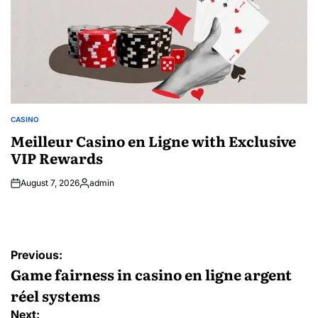
CASINO
POSTED
IN
Meilleur Casino en Ligne with Exclusive
VIP Rewards
August 7, 2026
admin
Posted
by
Post
Previous:
navigation
Game fairness in casino en ligne argent
réel systems
Next: