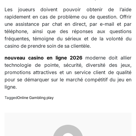
Les joueurs doivent pouvoir obtenir de l’aide
rapidement en cas de problème ou de question. Offrir
une assistance par chat en direct, par e-mail et par
téléphone, ainsi que des réponses aux questions
fréquentes, témoigne du sérieux et de la volonté du
casino de prendre soin de sa clientèle.
nouveau casino en ligne 2026
moderne doit allier
technologie de pointe, sécurité, diversité des jeux,
promotions attractives et un service client de qualité
pour se démarquer sur le marché compétitif du jeu en
ligne.
Tagged
Online Gambling play