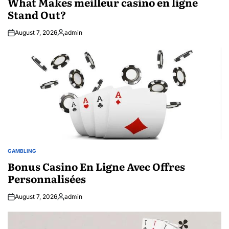
What Makes meilleur casino en ligne
Stand Out?
August 7, 2026
admin
Posted
by
GAMBLING
POSTED
IN
Bonus Casino En Ligne Avec Offres
Personnalisées
August 7, 2026
admin
Posted
by