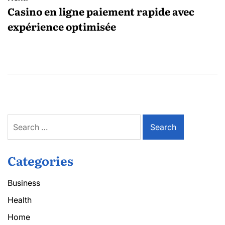
Casino en ligne paiement rapide avec
expérience optimisée
Search
for:
Categories
Business
Health
Home