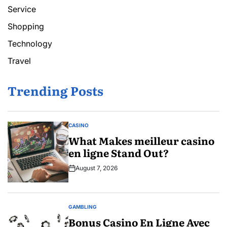
Service
Shopping
Technology
Travel
Trending Posts
CASINO
POSTED
IN
What Makes meilleur casino
en ligne Stand Out?
August 7, 2026
Post
Date
GAMBLING
POSTED
IN
Bonus Casino En Ligne Avec