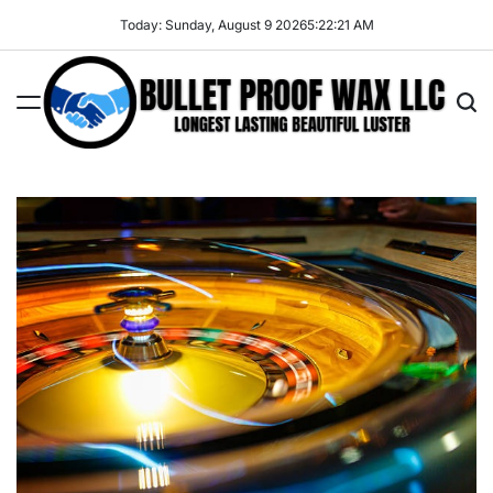
Skip
Today: Sunday, August 9 2026
5
:
22
:
21
AM
to
content
Bullet
Proof
Wax
LLC