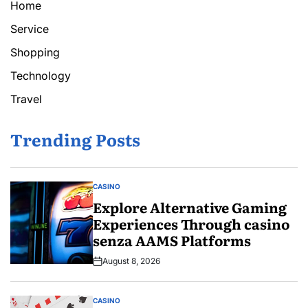
Home
Service
Shopping
Technology
Travel
Trending Posts
CASINO
POSTED
IN
Explore Alternative Gaming
Experiences Through casino
senza AAMS Platforms
August 8, 2026
Post
Date
CASINO
POSTED