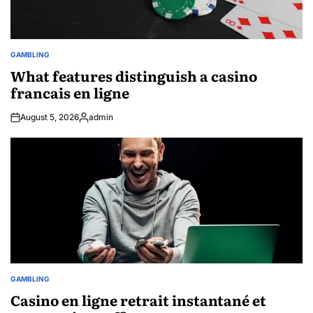
GAMBLING
POSTED
IN
What features distinguish a casino
francais en ligne
August 5, 2026
admin
Posted
by
GAMBLING
POSTED
IN
Casino en ligne retrait instantané et