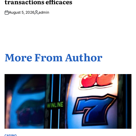
transactions efficaces
August 5, 2026
admin
Posted
by
More From Author
CASINO