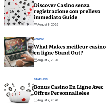
IN
Discover Casino senza
registrazione con prelievo
immediato Guide
August 8, 2026
Post
Date
CASINO
POSTED
IN
What Makes meilleur casino
en ligne Stand Out?
August 7, 2026
Post
Date
GAMBLING
POSTED
IN
Bonus Casino En Ligne Avec
Offres Personnalisées
August 7, 2026
Post
Date