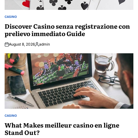
CASINO
POSTED
IN
Discover Casino senza registrazione con
prelievo immediato Guide
August 8, 2026
admin
Posted
by
CASINO
POSTED
IN
What Makes meilleur casino en ligne
Stand Out?