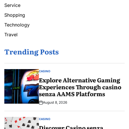
Service
Shopping
Technology
Travel
Trending Posts
CASINO
POSTED
IN
Explore Alternative Gaming
Experiences Through casino
senza AAMS Platforms
August 8, 2026
Post
Date
CASINO
POSTED
IN
Discover Casino senza