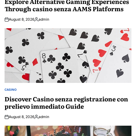
Explore Alternative Gaming Experiences
Through casino senza AAMS Platforms
August 8, 2026
admin
Posted
by
CASINO
POSTED
IN
Discover Casino senza registrazione con
prelievo immediato Guide
August 8, 2026
admin
Posted
by