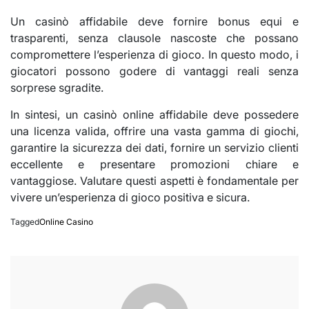
Un casinò affidabile deve fornire bonus equi e
trasparenti, senza clausole nascoste che possano
compromettere l’esperienza di gioco. In questo modo, i
giocatori possono godere di vantaggi reali senza
sorprese sgradite.
In sintesi, un casinò online affidabile deve possedere
una licenza valida, offrire una vasta gamma di giochi,
garantire la sicurezza dei dati, fornire un servizio clienti
eccellente e presentare promozioni chiare e
vantaggiose. Valutare questi aspetti è fondamentale per
vivere un’esperienza di gioco positiva e sicura.
Tagged
Online Casino