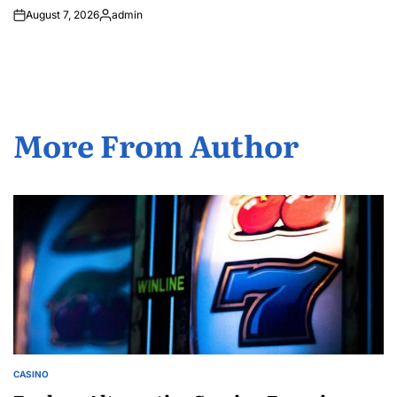
August 7, 2026
admin
Posted
by
More From Author
CASINO
POSTED
IN