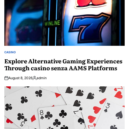
CASINO
POSTED
IN
Explore Alternative Gaming Experiences
Through casino senza AAMS Platforms
August 8, 2026
admin
Posted
by