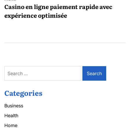
Casino en ligne paiement rapide avec
expérience optimisée
Search
for:
Categories
Business
Health
Home