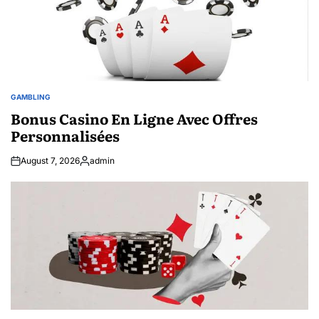
GAMBLING
POSTED
IN
Bonus Casino En Ligne Avec Offres
Personnalisées
August 7, 2026
admin
Posted
by