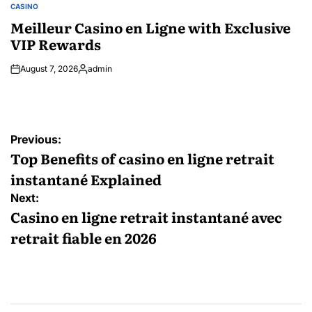
CASINO
POSTED
IN
Meilleur Casino en Ligne with Exclusive
VIP Rewards
August 7, 2026
admin
Posted
by
Post
Previous:
navigation
Top Benefits of casino en ligne retrait
instantané Explained
Next:
Casino en ligne retrait instantané avec
retrait fiable en 2026