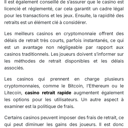
Il est également conseillé de s’assurer que le casino est
licencié et réglementé, car cela garantit un cadre légal
pour les transactions et les jeux. Ensuite, la rapidité des
retraits est un élément clé à considérer.
Les meilleurs casinos en cryptomonnaie offrent des
délais de retrait très courts, parfois instantanés, ce qui
est un avantage non négligeable par rapport aux
casinos traditionnels. Les joueurs doivent s’informer sur
les méthodes de retrait disponibles et les délais
associés.
Les casinos qui prennent en charge plusieurs
cryptomonnaies, comme le Bitcoin, l’Ethereum ou le
Litecoin,
casino retrait rapide
augmentent également
les options pour les utilisateurs. Un autre aspect à
examiner est la politique de frais.
Certains casinos peuvent imposer des frais de retrait, ce
qui peut diminuer les gains des joueurs. Il est donc