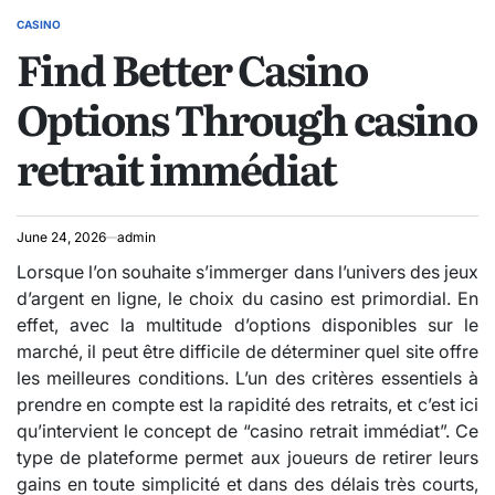
CASINO
POSTED
Find Better Casino
IN
Options Through casino
retrait immédiat
June 24, 2026
admin
Lorsque l’on souhaite s’immerger dans l’univers des jeux
d’argent en ligne, le choix du casino est primordial. En
effet, avec la multitude d’options disponibles sur le
marché, il peut être difficile de déterminer quel site offre
les meilleures conditions. L’un des critères essentiels à
prendre en compte est la rapidité des retraits, et c’est ici
qu’intervient le concept de “casino retrait immédiat”. Ce
type de plateforme permet aux joueurs de retirer leurs
gains en toute simplicité et dans des délais très courts,