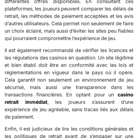
différentes offres disponibles. En consultant ces
plateformes, les joueurs peuvent comparer les délais de
retrait, les méthodes de paiement acceptées et les avis
d’autres utilisateurs. Cela permet non seulement de faire
un choix éclairé, mais aussi d’éviter les sites peu fiables
qui pourraient compromettre l’expérience de jeu.
Il est également recommandé de vérifier les licences et
les régulations des casinos en question. Un site légitime
et bien établi doit être en conformité avec les lois et
réglementations en vigueur dans le pays où il opère.
Cela garantit non seulement un environnement de jeu
sécurisé, mais aussi une transparence dans les
transactions financières. En optant pour un
casino
retrait immédiat
, les joueurs s’assurent d’une
expérience de jeu agréable, sans tracas liés aux délais
de paiement.
Enfin, il est judicieux de lire les conditions générales et
les politiques de retrait avant de s’engager sur une