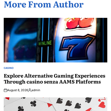
More From Author
CASINO
POSTED
IN
Explore Alternative Gaming Experiences
Through casino senza AAMS Platforms
August 8, 2026
admin
Posted
by