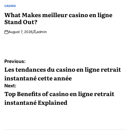
CASINO
POSTED
IN
What Makes meilleur casino en ligne
Stand Out?
August 7, 2026
admin
Posted
by
Post
Previous:
navigation
Les tendances du casino en ligne retrait
instantané cette année
Next:
Top Benefits of casino en ligne retrait
instantané Explained