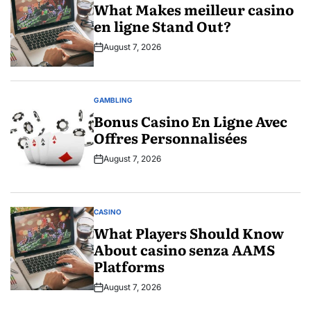
IN
What Makes meilleur casino
en ligne Stand Out?
August 7, 2026
Post
Date
GAMBLING
POSTED
IN
Bonus Casino En Ligne Avec
Offres Personnalisées
August 7, 2026
Post
Date
CASINO
POSTED
IN
What Players Should Know
About casino senza AAMS
Platforms
August 7, 2026
Post
Date