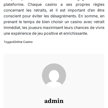
plateforme. Chaque casino a ses propres règles
concernant les retraits, et il est important d’en être
conscient pour éviter les désagréments. En somme, en
prenant le temps de bien choisir un casino avec retrait
immédiat, les joueurs maximisent leurs chances de vivre
une expérience de jeu positive et enrichissante.
Tagged
Online Casino
admin