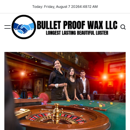
Skip
Today: Friday, August 7 2026
4
:
48
:
12
AM
to
content
Bullet
Proof
Wax
LLC