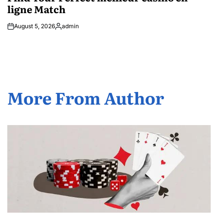
ligne Match
August 5, 2026
admin
Posted
by
More From Author