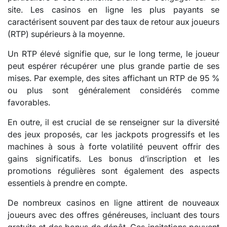
site. Les casinos en ligne les plus payants se
caractérisent souvent par des taux de retour aux joueurs
(RTP) supérieurs à la moyenne.
Un RTP élevé signifie que, sur le long terme, le joueur
peut espérer récupérer une plus grande partie de ses
mises. Par exemple, des sites affichant un RTP de 95 %
ou plus sont généralement considérés comme
favorables.
En outre, il est crucial de se renseigner sur la diversité
des jeux proposés, car les jackpots progressifs et les
machines à sous à forte volatilité peuvent offrir des
gains significatifs. Les bonus d’inscription et les
promotions régulières sont également des aspects
essentiels à prendre en compte.
De nombreux casinos en ligne attirent de nouveaux
joueurs avec des offres généreuses, incluant des tours
gratuits et des bonus de dépôt. Ces incitations peuvent