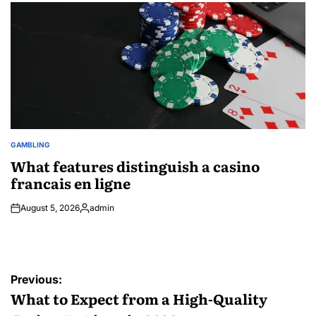
GAMBLING
POSTED
IN
What features distinguish a casino
francais en ligne
August 5, 2026
admin
Posted
by
Post
Previous:
navigation
What to Expect from a High-Quality