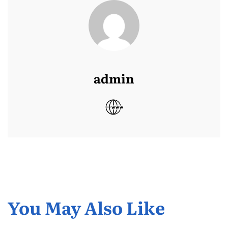
admin
You May Also Like