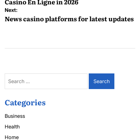
Casino En Ligne in 2026
Next:
News casino platforms for latest updates
Search
for:
Categories
Business
Health
Home