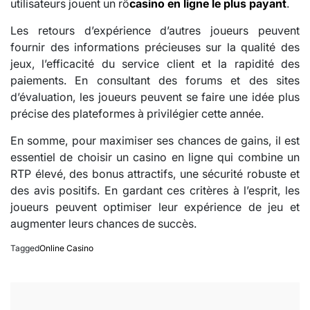
utilisateurs jouent un rô
casino en ligne le plus payant
.
Les retours d’expérience d’autres joueurs peuvent
fournir des informations précieuses sur la qualité des
jeux, l’efficacité du service client et la rapidité des
paiements. En consultant des forums et des sites
d’évaluation, les joueurs peuvent se faire une idée plus
précise des plateformes à privilégier cette année.
En somme, pour maximiser ses chances de gains, il est
essentiel de choisir un casino en ligne qui combine un
RTP élevé, des bonus attractifs, une sécurité robuste et
des avis positifs. En gardant ces critères à l’esprit, les
joueurs peuvent optimiser leur expérience de jeu et
augmenter leurs chances de succès.
Tagged
Online Casino