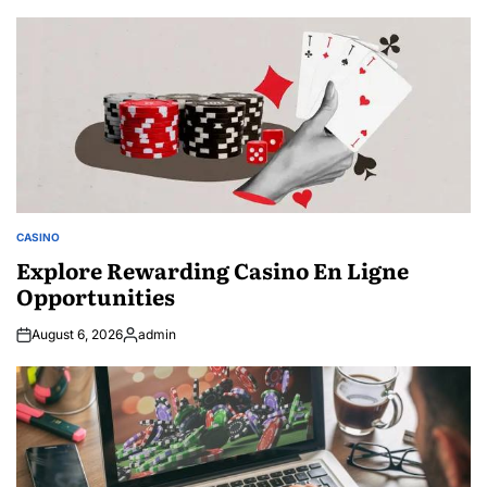
CASINO
POSTED
IN
Explore Rewarding Casino En Ligne
Opportunities
August 6, 2026
admin
Posted
by