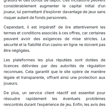
considérablement augmenter le capital initial d’un
joueur, lui permettant d’explorer davantage de jeux sans
risquer autant de fonds personnels.
Cependant, il est impératif de lire attentivement les
termes et conditions associés à ces offres, car certaines
peuvent avoir des exigences de mise strictes. La
sécurité et la fiabilité d’un casino en ligne ne doivent pas
être négligées.
Les plateformes les plus réputées sont dotées de
licences délivrées par des autorités de régulation
reconnues. Cela garantit que le site opère de manière
légale et transparente, offrant ainsi une protection aux
joueurs.
De plus, un service client réactif est essentiel pour
résoudre rapidement les éventuels problèmes
rencontrés durant l’expérience de jeu. Enfin, les avis des