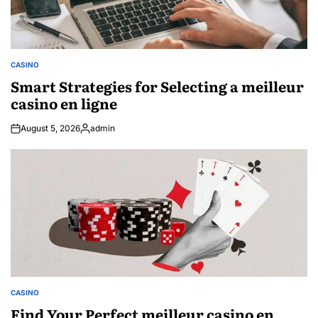
CASINO
POSTED
IN
Smart Strategies for Selecting a meilleur
casino en ligne
August 5, 2026
admin
Posted
by
CASINO
POSTED
IN
Find Your Perfect meilleur casino en