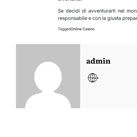
Se decidi di avventurarti nel mo
responsabile e con la giusta prepa
Tagged
Online Casino
admin