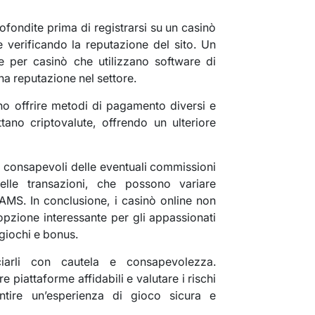
fondite prima di registrarsi su un casinò
verificando la reputazione del sito. Un
e per casinò che utilizzano software di
na reputazione nel settore.
no offrire metodi di pagamento diversi e
ettano criptovalute, offrendo un ulteriore
e consapevoli delle eventuali commissioni
lle transazioni, che possono variare
AMS. In conclusione, i casinò online non
zione interessante per gli appassionati
 giochi e bonus.
ciarli con cautela e consapevolezza.
 piattaforme affidabili e valutare i rischi
ntire un’esperienza di gioco sicura e