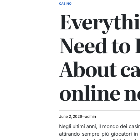
CASINO
POSTED
Everyth
IN
Need to
About c
online 
June 2, 2026
admin
Negli ultimi anni, il mondo dei cas
attirando sempre più giocatori in 