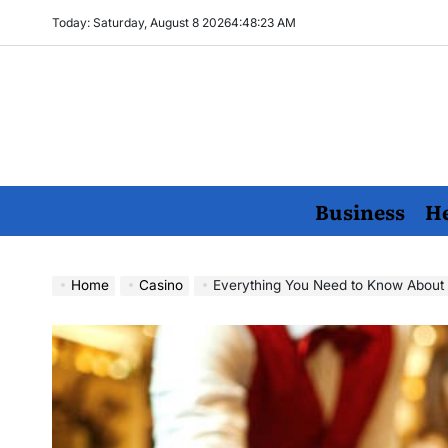
Skip
Today: Saturday, August 8 2026
4
:
48
:
24
AM
to
content
Business
He
Home
Casino
Everything You Need to Know About