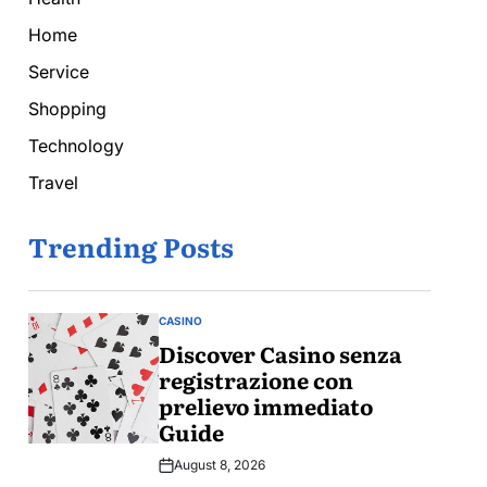
Home
Service
Shopping
Technology
Travel
Trending Posts
CASINO
POSTED
IN
Discover Casino senza
registrazione con
prelievo immediato
Guide
August 8, 2026
Post