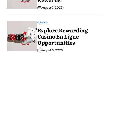
August 7, 2026
Post
Date
CASINO
POSTED
IN
Explore Rewarding
Casino En Ligne
Opportunities
August 6, 2026
Post
Date