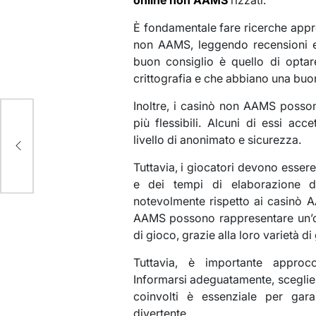
È fondamentale fare ricerche appro
non AAMS, leggendo recensioni e 
buon consiglio è quello di optar
crittografia e che abbiano una buo
Inoltre, i casinò non AAMS posso
più flessibili. Alcuni di essi acc
o
livello di anonimato e sicurezza.
Tuttavia, i giocatori devono esser
e dei tempi di elaborazione de
notevolmente rispetto ai casinò A
AAMS possono rappresentare un’op
di gioco, grazie alla loro varietà di
Tuttavia, è importante approc
Informarsi adeguatamente, scegliere
coinvolti è essenziale per gara
divertente.