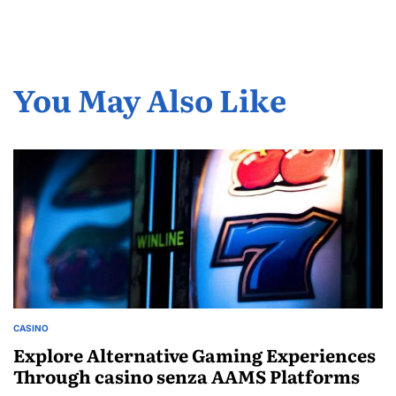
You May Also Like
CASINO
POSTED
IN
Explore Alternative Gaming Experiences
Through casino senza AAMS Platforms