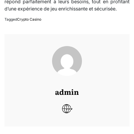
répond parfaitement à leurs besoins, tout en profitant
d’une expérience de jeu enrichissante et sécurisée.
Tagged
Crypto Casino
admin