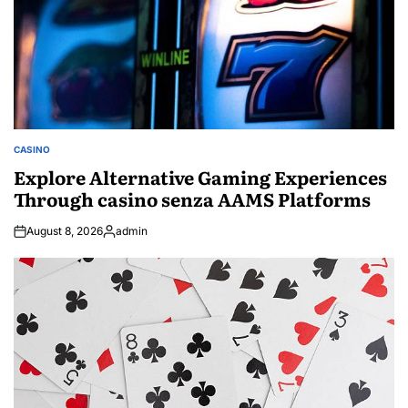
CASINO
POSTED
IN
Explore Alternative Gaming Experiences
Through casino senza AAMS Platforms
August 8, 2026
admin
Posted
by