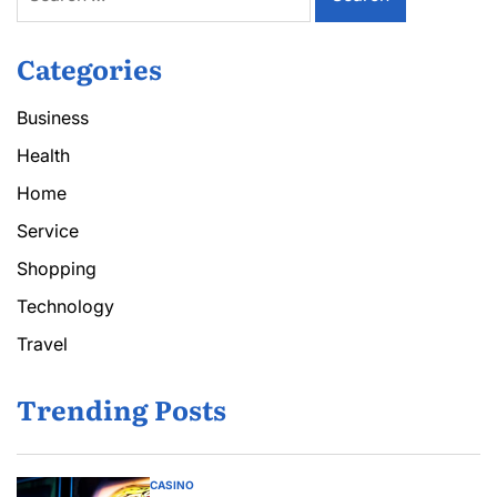
for:
Categories
Business
Health
Home
Service
Shopping
Technology
Travel
Trending Posts
CASINO
POSTED