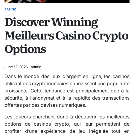
CASINO
POSTED
Discover Winning
IN
Meilleurs Casino Crypto
Options
June 12, 2026
admin
Dans le monde des jeux d’argent en ligne, les casinos
utilisant des cryptomonnaies connaissent une popularité
croissante. Cette tendance est principalement due à la
sécurité, à l’anonymat et à la rapidité des transactions
offertes par ces devises numériques.
Les joueurs cherchent donc à découvrir les meilleures
options de casinos crypto, qui leur permettent de
profiter d’une expérience de jeu inégalée tout en