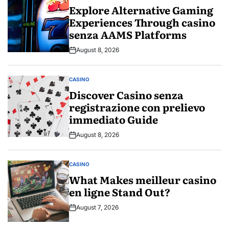
IN
Explore Alternative Gaming
Experiences Through casino
senza AAMS Platforms
August 8, 2026
Post
Date
CASINO
POSTED
IN
Discover Casino senza
registrazione con prelievo
immediato Guide
August 8, 2026
Post
Date
CASINO
POSTED
IN
What Makes meilleur casino
en ligne Stand Out?
August 7, 2026
Post
Date