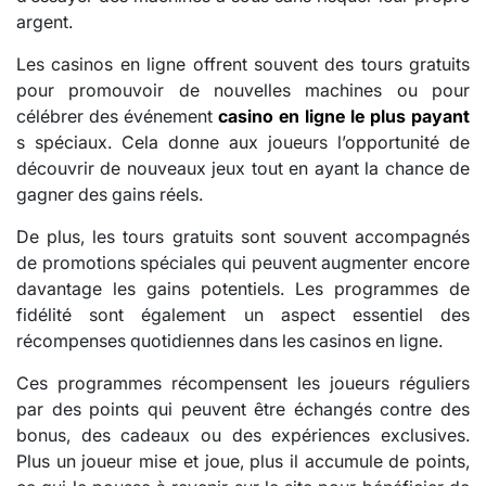
argent.
Les casinos en ligne offrent souvent des tours gratuits
pour promouvoir de nouvelles machines ou pour
célébrer des événement
casino en ligne le plus payant
s spéciaux. Cela donne aux joueurs l’opportunité de
découvrir de nouveaux jeux tout en ayant la chance de
gagner des gains réels.
De plus, les tours gratuits sont souvent accompagnés
de promotions spéciales qui peuvent augmenter encore
davantage les gains potentiels. Les programmes de
fidélité sont également un aspect essentiel des
récompenses quotidiennes dans les casinos en ligne.
Ces programmes récompensent les joueurs réguliers
par des points qui peuvent être échangés contre des
bonus, des cadeaux ou des expériences exclusives.
Plus un joueur mise et joue, plus il accumule de points,