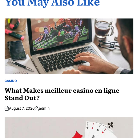
You May Also Like
CASINO
POSTED
IN
What Makes meilleur casino en ligne
Stand Out?
August 7, 2026
admin
Posted
by