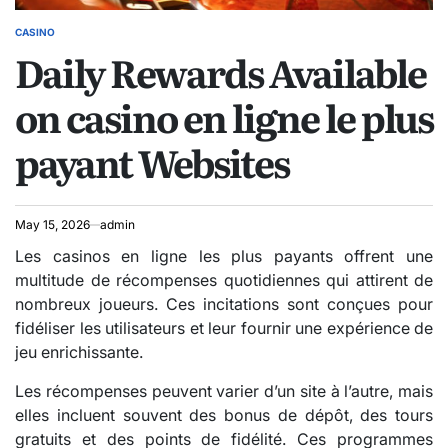
CASINO
POSTED
Daily Rewards Available
IN
on casino en ligne le plus
payant Websites
May 15, 2026
admin
Les casinos en ligne les plus payants offrent une
multitude de récompenses quotidiennes qui attirent de
nombreux joueurs. Ces incitations sont conçues pour
fidéliser les utilisateurs et leur fournir une expérience de
jeu enrichissante.
Les récompenses peuvent varier d’un site à l’autre, mais
elles incluent souvent des bonus de dépôt, des tours
gratuits et des points de fidélité. Ces programmes