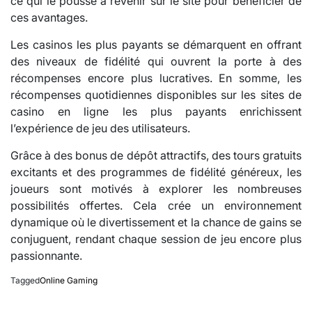
ce qui le pousse à revenir sur le site pour bénéficier de
ces avantages.
Les casinos les plus payants se démarquent en offrant
des niveaux de fidélité qui ouvrent la porte à des
récompenses encore plus lucratives. En somme, les
récompenses quotidiennes disponibles sur les sites de
casino en ligne les plus payants enrichissent
l’expérience de jeu des utilisateurs.
Grâce à des bonus de dépôt attractifs, des tours gratuits
excitants et des programmes de fidélité généreux, les
joueurs sont motivés à explorer les nombreuses
possibilités offertes. Cela crée un environnement
dynamique où le divertissement et la chance de gains se
conjuguent, rendant chaque session de jeu encore plus
passionnante.
Tagged
Online Gaming