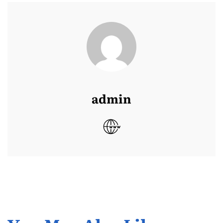
admin