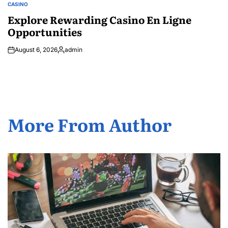
CASINO
POSTED
IN
Explore Rewarding Casino En Ligne
Opportunities
August 6, 2026
admin
Posted
by
More From Author