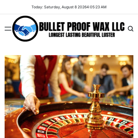
Skip
Today: Saturday, August 8 2026
4
:
05
:
23
AM
to
content
Bullet
Proof
Wax
LLC