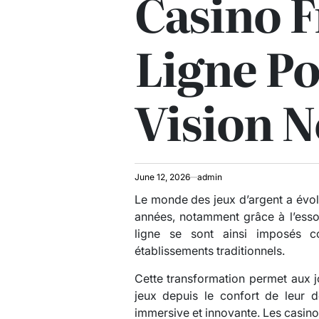
Casino F
Ligne P
Vision N
June 12, 2026
admin
Le monde des jeux d’argent a évol
années, notamment grâce à l’esso
ligne se sont ainsi imposés c
établissements traditionnels.
Cette transformation permet aux 
jeux depuis le confort de leur d
immersive et innovante. Les casinos