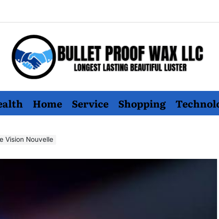
Bullet
alth
Home
Service
Shopping
Technol
Proof
Wax
LLC
e Vision Nouvelle