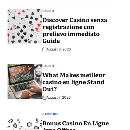
Date
CASINO
POSTED
IN
Discover Casino senza
registrazione con
prelievo immediato
Guide
August 8, 2026
Post
Date
CASINO
POSTED
IN
What Makes meilleur
casino en ligne Stand
Out?
August 7, 2026
Post
Date
GAMBLING
POSTED
IN
Bonus Casino En Ligne
Avec Offres