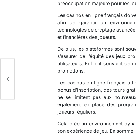
préoccupation majeure pour les jo
Les casinos en ligne français doiv
afin de garantir un environneme
technologies de cryptage avancée
et financières des joueurs.
De plus, les plateformes sont sou
s’assurer de l’équité des jeux pr
utilisateurs. Enfin, il convient d
promotions.
Les casinos en ligne français att
bonus d’inscription, des tours grat
ne se limitent pas aux nouveaux 
également en place des program
joueurs réguliers.
Cela crée un environnement dyna
son expérience de jeu. En somme, l