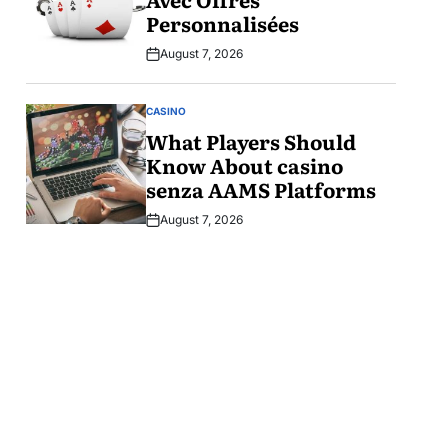
Personnalisées
August 7, 2026
Post
Date
CASINO
POSTED
IN
What Players Should
Know About casino
senza AAMS Platforms
August 7, 2026
Post
Date