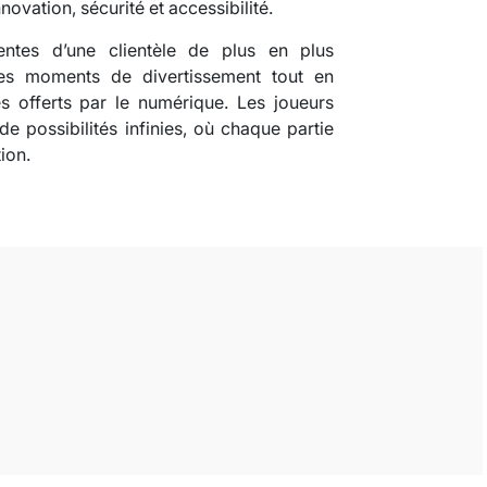
nnovation, sécurité et accessibilité.
entes d’une clientèle de plus en plus
des moments de divertissement tout en
 offerts par le numérique. Les joueurs
e possibilités infinies, où chaque partie
ion.