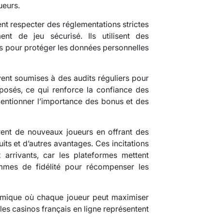
ueurs.
ent respecter des réglementations strictes
nt de jeu sécurisé. Ils utilisent des
s pour protéger les données personnelles
vent soumises à des audits réguliers pour
oposés, ce qui renforce la confiance des
e mentionner l’importance des bonus et des
irent de nouveaux joueurs en offrant des
uits et d’autres avantages. Ces incitations
arrivants, car les plateformes mettent
mes de fidélité pour récompenser les
mique où chaque joueur peut maximiser
es casinos français en ligne représentent