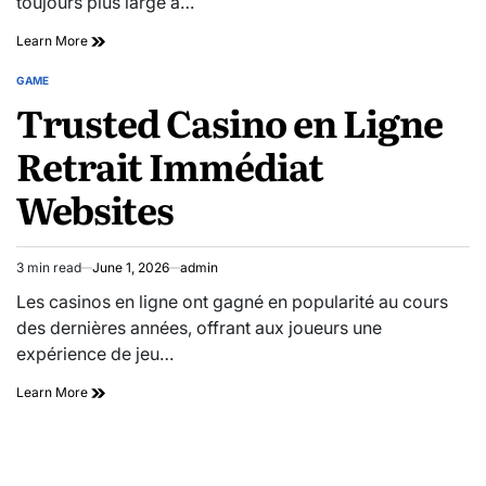
toujours plus large à…
Expert
Learn More
Analysis
of
GAME
POSTED
casino
Trusted Casino en Ligne
IN
en
ligne
Retrait Immédiat
avis
Websites
3 min read
June 1, 2026
admin
Estimated
read
Les casinos en ligne ont gagné en popularité au cours
time
des dernières années, offrant aux joueurs une
expérience de jeu…
Trusted
Learn More
Casino
en
Ligne
Retrait