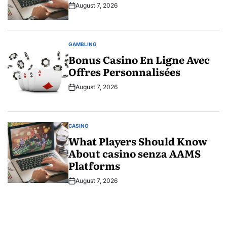
August 7, 2026
Post
Date
GAMBLING
POSTED
IN
Bonus Casino En Ligne Avec
Offres Personnalisées
August 7, 2026
Post
Date
CASINO
POSTED
IN
What Players Should Know
About casino senza AAMS
Platforms
August 7, 2026
Post
Date