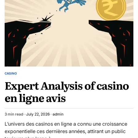
CASINO
POSTED
Expert Analysis of casino
IN
en ligne avis
3 min read
July 22, 2026
admin
Estimated
read
L’univers des casinos en ligne a connu une croissance
time
exponentielle ces dernières années, attirant un public