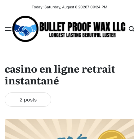
Skip
Today: Saturday, August 8 2026
7
:
09
:
24
PM
to
content
Bullet
Proof
Wax
casino en ligne retrait
LLC
instantané
2 posts