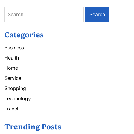
Immédiat
Websites
Search
for:
Categories
Business
Health
Home
Service
Shopping
Technology
Travel
Trending Posts